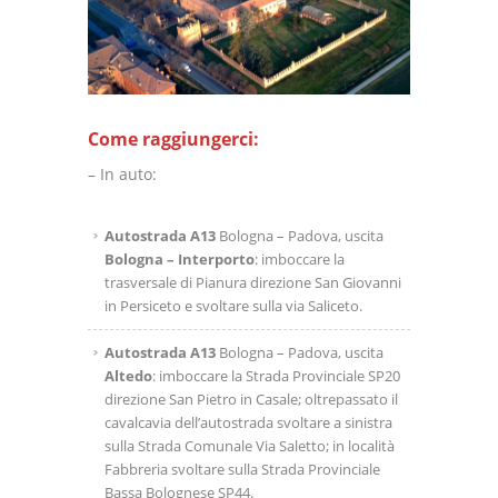
Come raggiungerci:
– In auto:
Autostrada
A13
Bologna – Padova, uscita
Bologna – Interporto
: imboccare la
trasversale di Pianura direzione San Giovanni
in Persiceto e svoltare sulla via Saliceto.
Autostrada A13
Bologna – Padova, uscita
Altedo
: imboccare la Strada Provinciale SP20
direzione San Pietro in Casale; oltrepassato il
cavalcavia dell’autostrada svoltare a sinistra
sulla Strada Comunale Via Saletto; in località
Fabbreria svoltare sulla Strada Provinciale
Bassa Bolognese SP44.